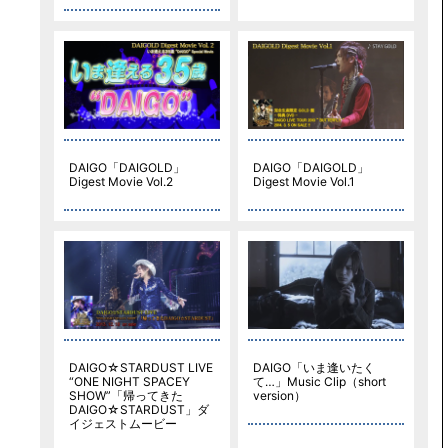
DAIGO「DAIGOLD」
DAIGO「DAIGOLD」
Digest Movie Vol.2
Digest Movie Vol.1
DAIGO☆STARDUST LIVE
DAIGO「いま逢いたく
“ONE NIGHT SPACEY
て…」Music Clip（short
SHOW”「帰ってきた
version）
DAIGO☆STARDUST」ダ
イジェストムービー