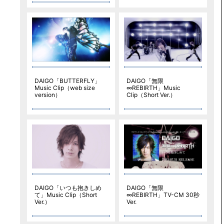
DAIGO「BUTTERFLY」
DAIGO「無限
Music Clip（web size
∞REBIRTH」Music
version）
Clip（Short Ver.）
DAIGO「いつも抱きしめ
DAIGO「無限
て」Music Clip（Short
∞REBIRTH」TV-CM 30秒
Ver.）
Ver.