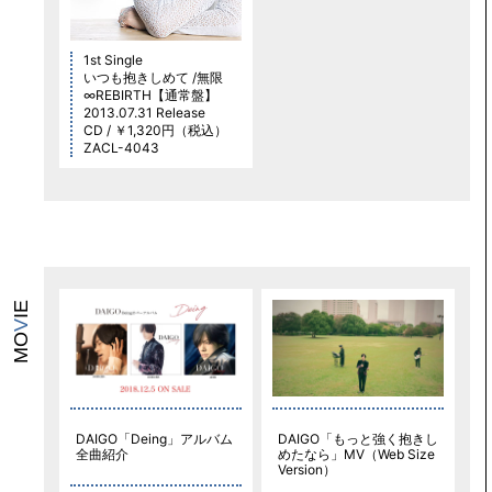
1st Single
いつも抱きしめて /無限
∞REBIRTH【通常盤】
2013.07.31 Release
CD / ￥1,320円（税込）
ZACL-4043
IE
V
MO
DAIGO「Deing」アルバム
DAIGO「もっと強く抱きし
全曲紹介
めたなら」MV（Web Size
Version）