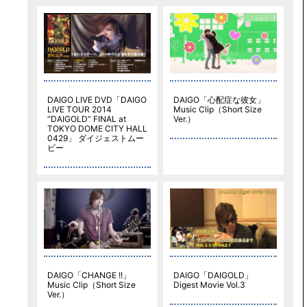
DAIGO LIVE DVD「DAIGO
DAIGO「心配症な彼女」
LIVE TOUR 2014
Music Clip（Short Size
“DAIGOLD” FINAL at
Ver.）
TOKYO DOME CITY HALL
0429」 ダイジェストムー
ビー
DAIGO「CHANGE !!」
DAIGO「DAIGOLD」
Music Clip（Short Size
Digest Movie Vol.3
Ver.）