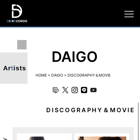
D5
RECORDS
DAIGO
Ar
t
ists
HOME
>
DAIGO
>
DISCOGRAPHY＆MOVIE
blog
twitter
instagram
line
youtube
DISCOGRAPHY＆MOVIE