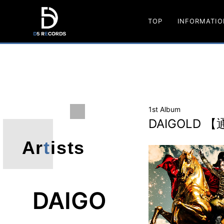
TOP
INFORMATIO
D5
RECORDS
1st Album
DAIGOLD 
Ar
t
ists
DAIGO