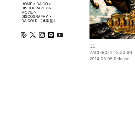
HOME
>
DAIGO
>
DISCOGRAPHY＆
MOVIE
>
DISCOGRAPHY
>
DAIGOLD 【通常盤】
blog
twitter
instagram
line
youtube
CD
ZACL-9074 / 3,30
2014.03.05 Release