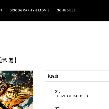
N
DISCOGRAPHY＆MOVIE
SCHEDULE
【通常盤】
収録曲
THEME OF DAIGOLD