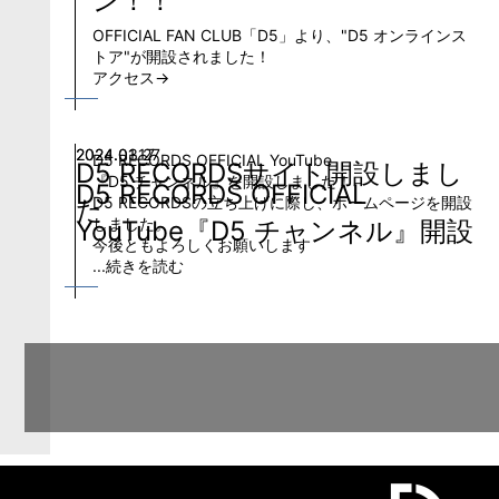
ン！！
OFFICIAL FAN CLUB「D5」より、"D5 オンラインス
トア"が開設されました！
アクセス→
2024.03.27
2024.01.17
D5 RECORDS OFFICIAL YouTube
D5 RECORDSサイト開設しまし
『D5 チャンネル』を開設しました！
D5 RECORDS OFFICIAL
D5 RECORDSの立ち上げに際し、ホームページを開設
た
しました。
YouTube『D5 チャンネル』開設
今後ともよろしくお願いします
...続きを読む