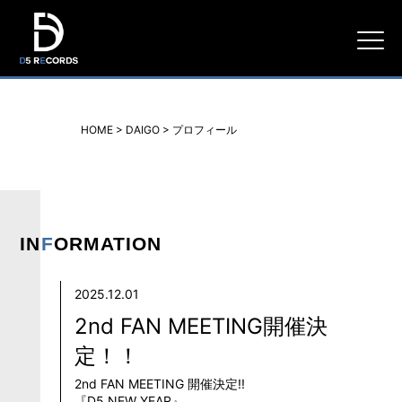
D5
RECORDS
HOME
>
DAIGO
>
プロフィール
IN
F
ORMATION
2025.12.01
2nd FAN MEETING開催決
定！！
2nd FAN MEETING 開催決定!!
『D5 NEW YEAR』