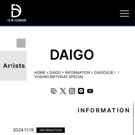
D5
RECORDS
DAIGO
Ar
t
ists
HOME
>
DAIGO
>
INFORMATION
>
DAIGO出演！！
YOSHIKI BIRTHDAY SPECIAL
blog
twitter
instagram
line
youtube
INFORMATION
2024.11.19
INFORMATION