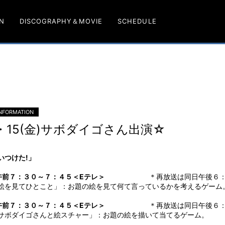
N
DISCOGRAPHY＆MOVIE
SCHEDULE
NFORMATION
火)・15(金)サボダイゴさん出演☆
みいつけた!」
)午前７：３０～７：４５＜Eテレ＞
＊再放送は同日午後６：２５
を見てひとこと」：お題の絵を見て何て言っているかを考えるゲーム
)午前７：３０～７：４５＜Eテレ＞
＊再放送は同日午後６：２５
ボダイゴさんと絵スチャー」：お題の絵を描いて当てるゲーム。