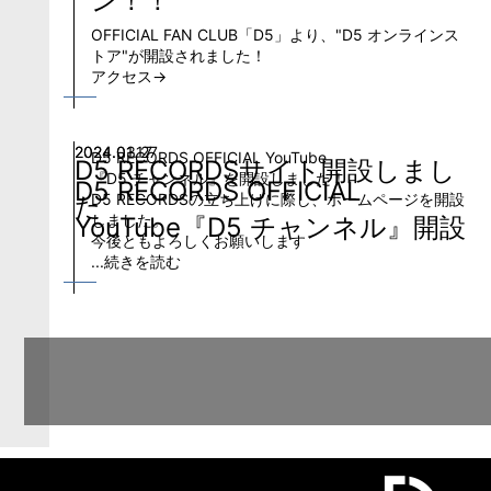
ン！！
OFFICIAL FAN CLUB「D5」より、"D5 オンラインス
トア"が開設されました！
アクセス→
2024.03.27
2024.01.17
D5 RECORDS OFFICIAL YouTube
D5 RECORDSサイト開設しまし
『D5 チャンネル』を開設しました！
D5 RECORDS OFFICIAL
D5 RECORDSの立ち上げに際し、ホームページを開設
た
しました。
YouTube『D5 チャンネル』開設
今後ともよろしくお願いします
...続きを読む