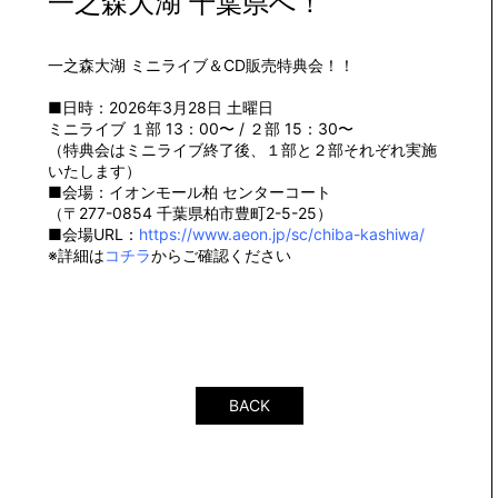
一之森大湖 千葉県へ！
一之森大湖 ミニライブ＆CD販売特典会！！
■日時：2026年3月28日 土曜日
ミニライブ １部 13：00〜 / ２部 15：30〜
（特典会はミニライブ終了後、１部と２部それぞれ実施
いたします）
■会場：イオンモール柏 センターコート
（〒277-0854 千葉県柏市豊町2-5-25）
■会場URL：
https://www.aeon.jp/sc/chiba-kashiwa/
※詳細は
コチラ
からご確認ください
BACK