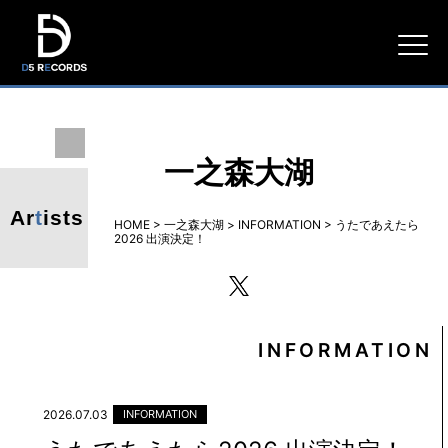
D5
RECORDS
一之森大湖
Ar
t
ists
HOME
>
一之森大湖
>
INFORMATION
>
うたであえたら
2026 出演決定！
twitter
INFORMATION
2026.07.03
INFORMATION